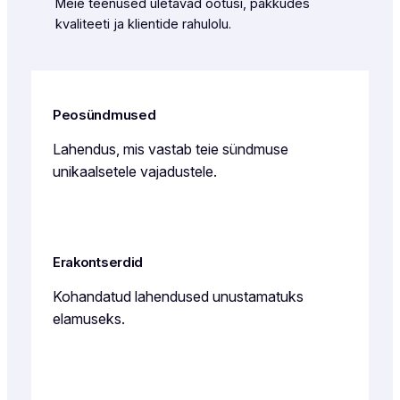
Meie teenused ületavad ootusi, pakkudes
kvaliteeti ja klientide rahulolu.
Peosündmused
Lahendus, mis vastab teie sündmuse
unikaalsetele vajadustele.
Erakontserdid
Kohandatud lahendused unustamatuks
elamuseks.